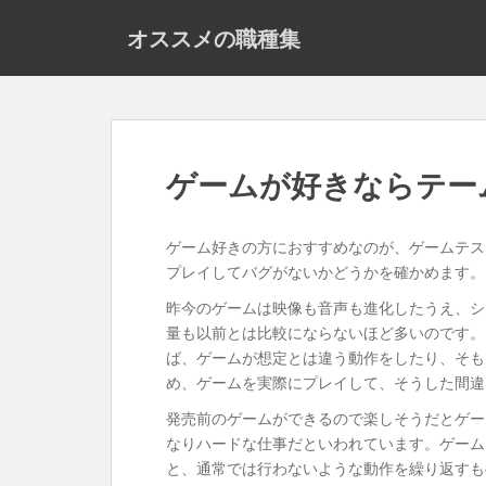
S
オススメの職種集
k
i
p
t
o
m
ゲームが好きならテー
a
i
n
ゲーム好きの方におすすめなのが、ゲームテス
c
プレイしてバグがないかどうかを確かめます。
o
昨今のゲームは映像も音声も進化したうえ、シ
n
量も以前とは比較にならないほど多いのです。
t
ば、ゲームが想定とは違う動作をしたり、そも
e
め、ゲームを実際にプレイして、そうした間違
n
t
発売前のゲームができるので楽しそうだとゲー
なりハードな仕事だといわれています。ゲーム
と、通常では行わないような動作を繰り返すも